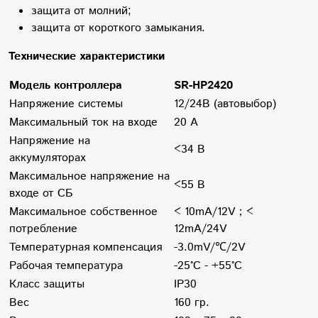
защита от молний;
защита от короткого замыкания.
Технические характеристики
Модель контроллера
SR-HP2420
Напряжение системы
12/24В (автовыбор)
Максимальный ток на входе
20 А
Напряжение на
<34 В
аккумуляторах
Максимальное напряжение на
<55 В
входе от СБ
М
аксимальное собственное
< 10mA/12V；<
потребление
12mA/24V
Температурная компенсация
-3.0mV/℃/2V
Рабочая температура
-25°С - +55°С
Класс защиты
IP30
Вес
160 гр.