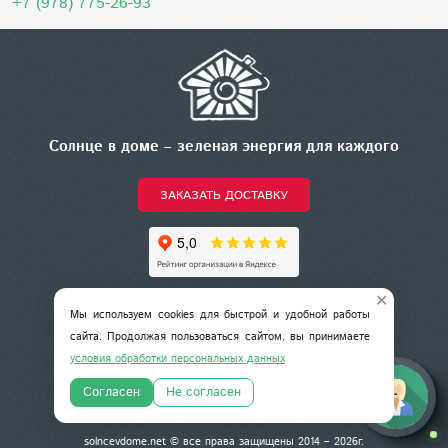
+7 (978) 775-26-93
Солнце в доме – зеленая энергия для каждого
ЗАКАЗАТЬ ДОСТАВКУ
✕
+7 (978) 775-26-93
Мы используем cookies для быстрой и удобной работы
сайта. Продолжая пользоваться сайтом, вы принимаете
условия обработки персональных данных
Согласен
Не согласен
solncevdome.net © все права защищены 2014 –
2026
г.