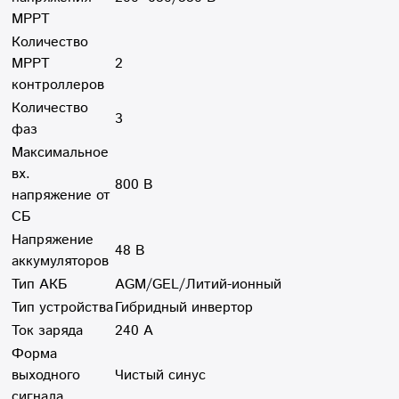
MPPT
Количество
MPPT
2
контроллеров
Количество
3
фаз
Максимальное
вх.
800 В
напряжение от
СБ
Напряжение
48 В
аккумуляторов
Тип АКБ
AGM/GEL/Литий-ионный
Тип устройства
Гибридный инвертор
Ток заряда
240 А
Форма
выходного
Чистый синус
сигнала