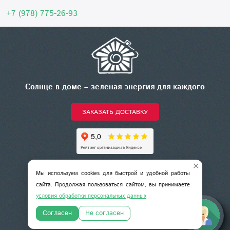
+7 (978) 775-26-93
Солнце в доме – зеленая энергия для каждого
ЗАКАЗАТЬ ДОСТАВКУ
✕
+7 (978) 775-26-93
Мы используем cookies для быстрой и удобной работы
сайта. Продолжая пользоваться сайтом, вы принимаете
условия обработки персональных данных
Согласен
Не согласен