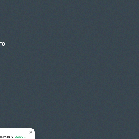
го
✕
ринимаете
условия