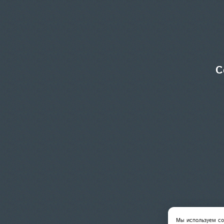
С
Мы используем co