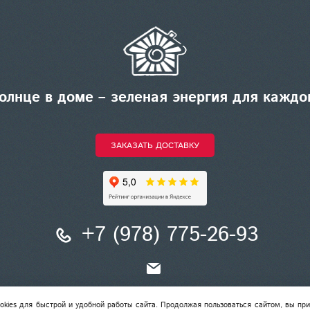
олнце в доме – зеленая энергия для каждо
ЗАКАЗАТЬ ДОСТАВКУ
+7 (978) 775-26-93
solncevdome.net © все права защищены 2014 –
2026
г.
okies для быстрой и удобной работы сайта. Продолжая пользоваться сайтом, вы п