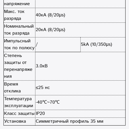
напряжение
Макс. ток
40кA (8/20μs)
разряда
Номинальный
20кA (8/20μs)
ток разряда
Импульсный
/
5kA (10/350μs)
ток по полюсу
Степень
защиты от
3.0кВ
перенапряже
ния
Время
≤25 нс
отклика
Температура
-40℃~70℃
эксплуатации
Класс защиты
IP20
Установка
Симметричный профиль 35 мм